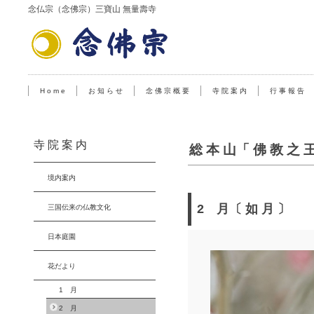
念仏宗（念佛宗）三寶山 無量壽寺
H o m e
お 知 ら せ
念 佛 宗 概 要
寺 院 案 内
行 事 報 告
寺 院 案 内
総 本 山「 佛 教 之 
境内案内
2 月〔 如 月 〕
三国伝来の仏教文化
日本庭園
花だより
1 月
2 月