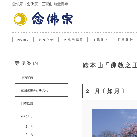
念仏宗（念佛宗）三寶山 無量壽寺
H o m e
お 知 ら せ
念 佛 宗 概 要
寺 院 案 内
行 事 報 告
寺 院 案 内
総 本 山「 佛 教 之 
境内案内
2 月〔 如 月 〕
三国伝来の仏教文化
日本庭園
花だより
1 月
2 月