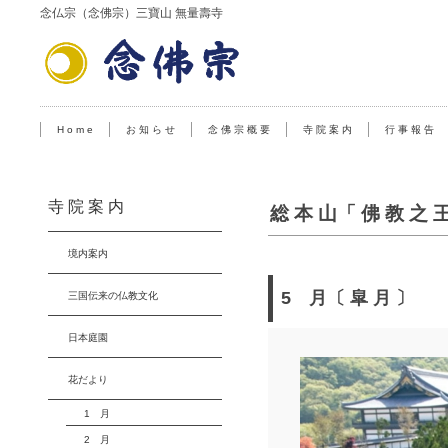
念仏宗（念佛宗）三寶山 無量壽寺
H o m e
お 知 ら せ
念 佛 宗 概 要
寺 院 案 内
行 事 報 告
寺 院 案 内
総 本 山「 佛 教 之 
境内案内
5 月〔 皐 月 〕
三国伝来の仏教文化
日本庭園
花だより
1 月
2 月