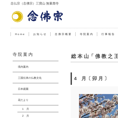
念仏宗（念佛宗）三寶山 無量壽寺
H o m e
お 知 ら せ
念 佛 宗 概 要
寺 院 案 内
行 事 報 告
寺 院 案 内
総 本 山「 佛 教 之 
境内案内
4 月〔 卯 月 〕
三国伝来の仏教文化
日本庭園
花だより
1 月
2 月