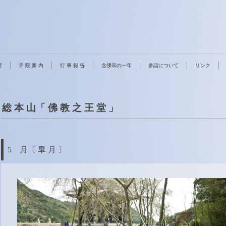
要
寺 院 案 内
行 事 報 告
念佛宗の一年
参詣について
リンク
総 本 山「 佛 教 之 王 堂 」
5 月〔 皐 月 〕