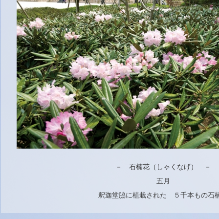
－ 石楠花（しゃくなげ） －
五月
釈迦堂脇に植栽された ５千本もの石