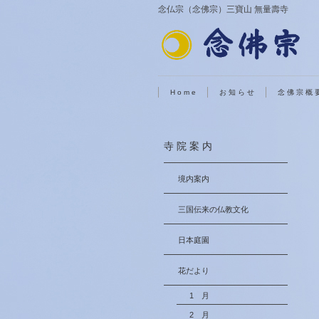
念仏宗（念佛宗）三寶山 無量壽寺
H o m e
お 知 ら せ
念 佛 宗 概 
寺 院 案 内
境内案内
三国伝来の仏教文化
日本庭園
花だより
1 月
2 月