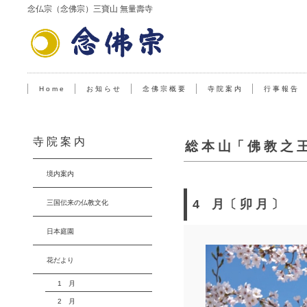
念仏宗（念佛宗）三寶山 無量壽寺
H o m e
お 知 ら せ
念 佛 宗 概 要
寺 院 案 内
行 事 報 告
寺 院 案 内
総 本 山「 佛 教 之 
境内案内
4 月〔 卯 月 〕
三国伝来の仏教文化
日本庭園
花だより
1 月
2 月