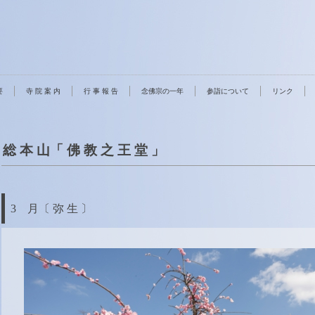
要
寺 院 案 内
行 事 報 告
念佛宗の一年
参詣について
リンク
総 本 山「 佛 教 之 王 堂 」
3 月〔 弥 生 〕