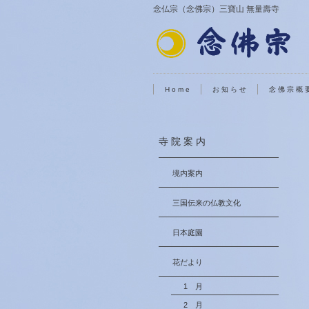
念仏宗（念佛宗）三寶山 無量壽寺
H o m e
お 知 ら せ
念 佛 宗 概 
寺 院 案 内
境内案内
三国伝来の仏教文化
日本庭園
花だより
1 月
2 月