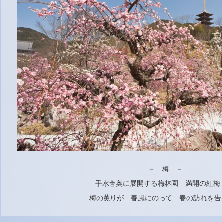
－ 梅 －
手水舎奥に展開する梅林園 満開の紅梅
梅の薫りが 春風にのって 春の訪れを告