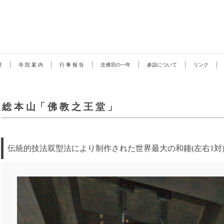
要
寺 院 案 内
行 事 報 告
念佛宗の一年
参詣について
リンク
総 本 山「 佛 教 之 王 堂 」
伝統的技法双型法により制作された世界最大の和鐘(左右1対