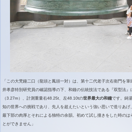
「この大梵鐘二口（龍頭と鳳頭一対）は、第十二代老子次右衛門を筆
井孝彦特別研究員の確認指導の下、和鐘の伝統技法である『双型法』
（3.27m）、計測重量右48.25t、左48.10tの
世界最大の和鐘
です。鋳湯
知の世界への挑戦であり、先人を超えたいという強い思いで造りあげ
最下部の肉厚とそれによる独特の余韻。初めて試し撞きをした時のは
とができません」