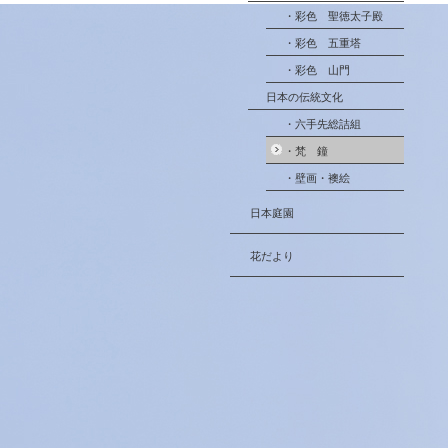
・彩色 聖徳太子殿
・彩色 五重塔
・彩色 山門
日本の伝統文化
・六手先総詰組
・梵 鐘
・壁画・襖絵
日本庭園
花だより