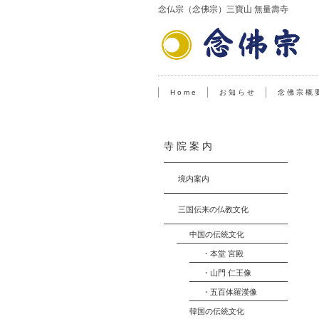
念仏宗（念佛宗）三寶山 無量壽寺
H o m e
お 知 ら せ
念 佛 宗 概 
寺 院 案 内
境内案内
三国伝来の仏教文化
中国の伝統文化
・本堂 宮殿
・山門 仁王像
・五百体羅漢像
韓国の伝統文化