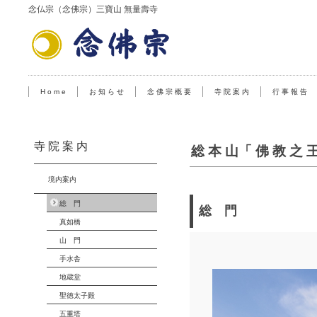
念仏宗（念佛宗）三寶山 無量壽寺
H o m e
お 知 ら せ
念 佛 宗 概 要
寺 院 案 内
行 事 報 告
寺 院 案 内
総 本 山「 佛 教 之 
境内案内
総 門
総 門
真如橋
山 門
手水舎
地蔵堂
聖徳太子殿
五重塔