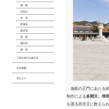
鐘 楼
石組み
本 堂
釈迦堂
観音堂
経 蔵
廻向堂
講 堂
三国伝来の仏教文化
日本庭園
花だより
伽藍の正門にあたる総門の
制作による
多聞天、増
を護る四天王に数えら