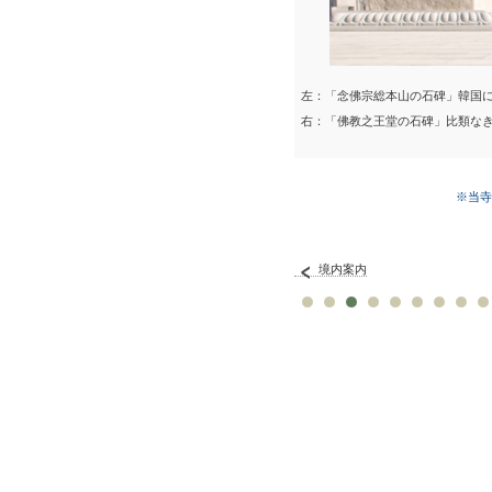
左：「念佛宗総本山の石碑」韓国に
右：「佛教之王堂の石碑」比類なき
※当寺
境内案内