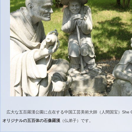
広大な五百羅漢公園に点在する中国工芸美術大師（人間国宝）She Gu
オリジナルの五百体の石像羅漢
（仏弟子）です。