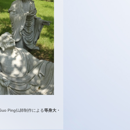
o Ping仏師制作による
等身大・