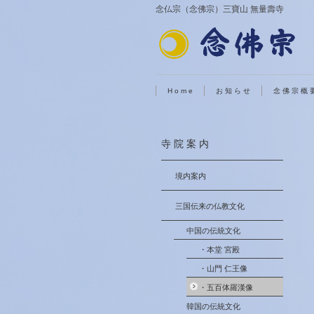
念仏宗（念佛宗）三寶山 無量壽寺
H o m e
お 知 ら せ
念 佛 宗 概 
寺 院 案 内
境内案内
三国伝来の仏教文化
中国の伝統文化
・本堂 宮殿
・山門 仁王像
・五百体羅漢像
韓国の伝統文化