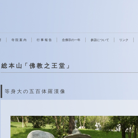
要
寺 院 案 内
行 事 報 告
念佛宗の一年
参詣について
リンク
総 本 山「 佛 教 之 王 堂 」
等 身 大 の 五 百 体 羅 漢 像