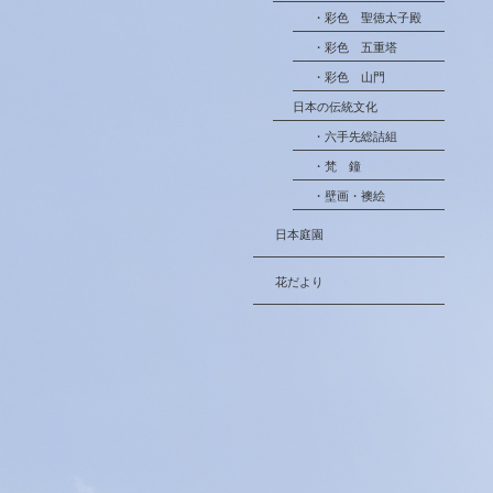
・彩色 聖徳太子殿
・彩色 五重塔
・彩色 山門
日本の伝統文化
・六手先総詰組
・梵 鐘
・壁画・襖絵
日本庭園
花だより